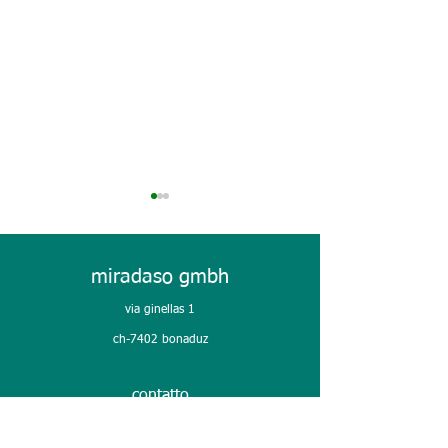
miradaso gmbh
PLAST 2026
via ginellas 1
ch-7402 bonaduz
primo giorno @ plast 26
contatto
info@miradaso.ch