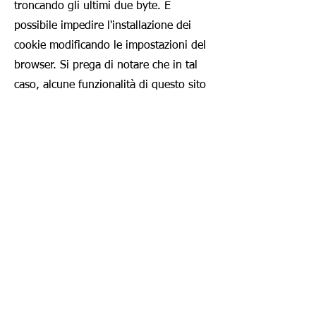
troncando gli ultimi due byte. È
possibile impedire l'installazione dei
cookie modificando le impostazioni del
browser. Si prega di notare che in tal
caso, alcune funzionalità di questo sito
web potrebbero non essere più
disponibili.
Ulteriori informazioni sulle impostazioni
sulla privacy del software Matomo sono
disponibili al seguente link:
https://matomo.org/docs/privacy/
.
I dati saranno cancellati non appena
non saranno più necessari ai fini della
nostra archiviazione. Nel nostro caso,
ciò avviene automaticamente dopo 6
mesi.