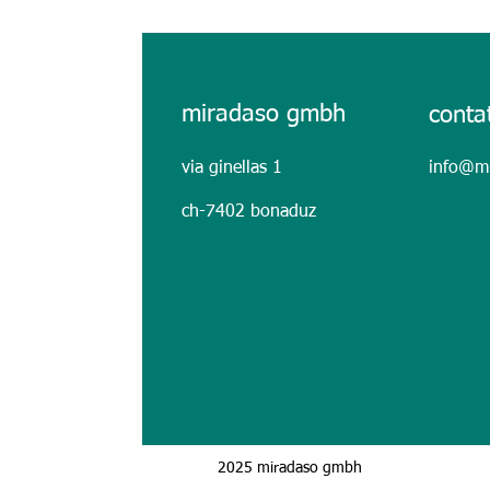
miradaso gmbh
conta
via ginellas 1
info@mi
Uno sguardo al successo della
ch-7402 bonaduz
fiera PLAST 2026
2025 miradaso gmbh