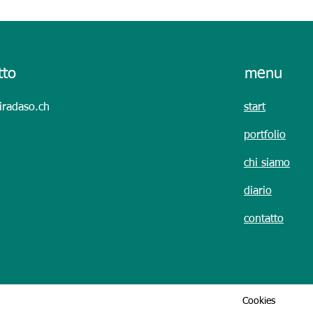
PLAS
tto
menu
primo giorno @ plast 26
radaso.ch
start
portfolio
chi siamo
diario
contatto
Cookies