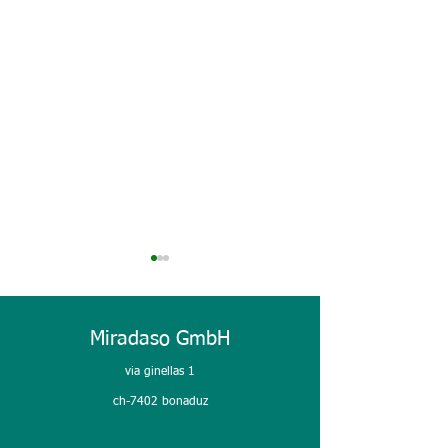
Miradaso GmbH
PLAST 2026
via ginellas 1
premier jour @ plast 26
ch-7402 bonaduz