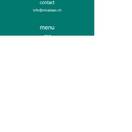
contact
info@miradaso.ch
menu
start
portefeuille
à propos de nous
diary
contact
Réseaux sociaux
LinkedIn
Instagram