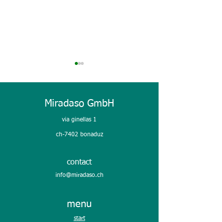
Miradaso GmbH
PLAST 2026
via ginellas 1
un temps d'inspi
ch-7402 bonaduz
contact
info@miradaso.ch
menu
start