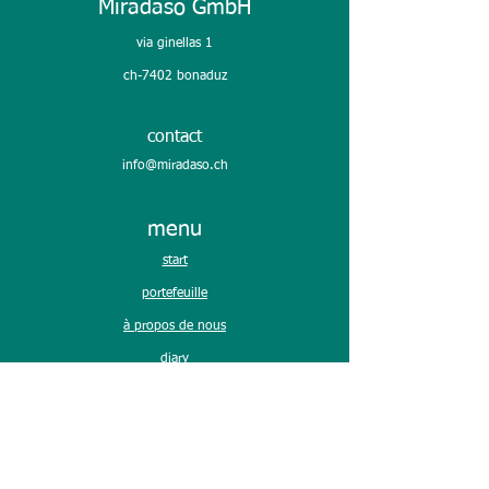
Miradaso GmbH
PLAST 2026
via ginellas 1
premier jour @ plast 26
ch-7402 bonaduz
contact
info@miradaso.ch
menu
start
portefeuille
à propos de nous
diary
contact
Réseaux sociaux