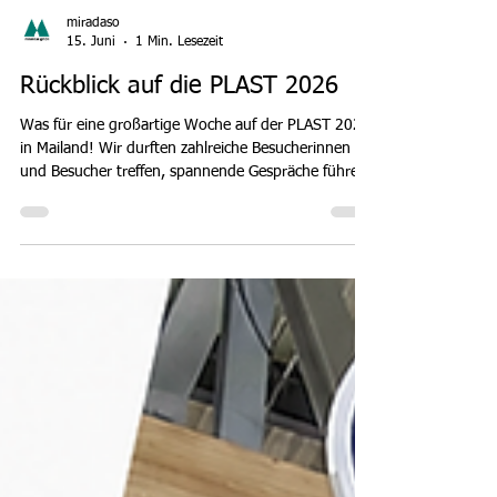
miradaso
15. Juni
1 Min. Lesezeit
Rückblick auf die PLAST 2026
Was für eine großartige Woche auf der PLAST 2026
in Mailand! Wir durften zahlreiche Besucherinnen
und Besucher treffen, spannende Gespräche führen,
neue Kontakte knüpfen und vielversprechende
Ansätze für zukünftige Kooperationen entwickeln.
Die Messe hat einmal mehr gezeigt, wie wichtig
persönlicher Austausch, starke Partnerschaften und
gemeinsame Innovationen für die Zukunft der
Kunststoff- und Polymerindustrie sind. Besonders
gefreut hat uns das große Interesse an unseren L