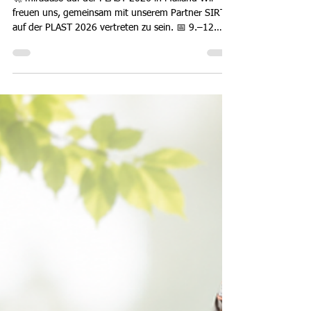
miradaso
6. Juni
1 Min. Lesezeit
PLAST 2026
🚀 miradaso auf der PLAST 2026 in Mailand Wir
freuen uns, gemeinsam mit unserem Partner SIRT
auf der PLAST 2026 vertreten zu sein. 📅 9.–12.
Juni 2026 📍 Fiera Milano 🏢 PAD. 15 | Stand H41
J42 Besuchen Sie uns am Stand von SIRT und
erfahren Sie mehr darüber, wie miradaso als Agentur
für verantwortungsvolle Kunststoffentscheidungen
Unternehmen auf dem Weg zu zukunftsfähigen
Kunststoffstrategien begleitet. Wir freuen uns auf
spannende Gespräche, neue Kontakte und den
Austausch