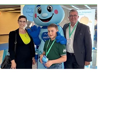
miradaso gmbh
via ginellas 1